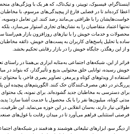
اینستاگرام، فیسبوک، توییتر، و تیک‌تاک، که هر یک با ویژگی‌های منحص
اعطا کرده‌اند تا در فضایی فارغ از پیچیدگی‌های مرسوم، با مخاطبان خ
خواست‌هایشان را با ظرافتی بی‌مانند رصد کنند. این تعامل دوسویه،
نه‌تنها اعتماد متقاضیان را به نشان‌های تجاری استوار می‌سازد، بلکه
محصولات و خدمات خویش را با نیازهای روزافزون بازار هم‌راستا س
ساده یا تحلیل پاسخ‌های کاربران به پست‌های خویش، ذائقه مخاطبان 
و از این رهگذر، جایگاه خویش را در بازار رقابتی تحکیم بخشد.
فراتر از این، شبکه‌های اجتماعی به‌مثابه ابزاری بی‌همتا در راستای 
خویش رسیده، توانایی خلق محتوایی بدیع و تأثیرگذار، که بتواند در می
استفاده از ویدئوهای کوتاه و پرمغز، تصاویر بصری فاخر، یا محتوای 
پررنگ‌تر در ذهن مصرف‌کنندگان حک کنند. الگوریتم‌های پیچیده این پلتفر
برای دسترسی به مخاطبان جدید گشوده‌اند. برای نمونه، یک محتوای خ
مدتی کوتاه، میلیون‌ها نفر را با یک محصول یا خدمت آشنا سازد؛ پدید
طولانی نیاز دارند، به‌سان انقلابی در این حوزه می‌نماید. این ظرفیت
فرصتی استثنایی فراهم می‌آورد تا در میدان رقابت با غول‌های صنعت،
از دیگر سو، ابزارهای تبلیغاتی هوشمند و هدفمند در شبکه‌های اجتماعی