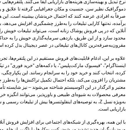
نرخ تبدیل و بهینه‌سازی هزینه‌های بازاریابی ایفا می‌کنند. پلتفرم‌ها
دموگرافیک نظیر سن، جنسیت و مکان جغرافیایی گرفته تا علایق و رفتار
صرفاً به افرادی عرضه کنند که احتمال خریدشان بیشینه است. این ه
برآمده، نه‌تنها کارایی تبلیغات را به‌طرز چشمگیری افزایش می‌دهد، 
محدود سازد و از این طریق، بازدهی سرمایه‌گذاری خویش را به حداکثر
مقرون‌به‌صرفه‌ترین کانال‌های تبلیغاتی در عصر دیجیتال بدل کرده ا
علاوه بر این، ادغام قابلیت‌های فروش مستقیم در این پلتفرم‌ها، تجر
اینستاگرام”، “فیسبوک مارکت‌پلیس”، یا دکمه‌های “خرید فوری” در تیک
کرده، انتخاب کنند و خرید خود را به سرانجام رسانند. این یکپارچگی
مشتریان را افزون می‌کند، بلکه احتمال تکمیل تراکنش‌ها را به‌طرز چ
معتبر و اثرگذار در این اکوسیستم شناخته می‌شوند – نیز شایسته تأمل 
معرفی محصولات به شیوه‌ای طبیعی و باورپذیر، می‌توانند انگیزه خری
به‌ویژه نسل Z، به توصیه‌های اینفلوئنسرها بیش از تبلیغات 
بازاریابی است.
با این همه، بهره‌گیری از شبکه‌های اجتماعی برای افزایش فروش آنلای
ورود بازیگران جدید تشدید می‌شود، کسب‌وکارها را ناگزیر از خلق مح