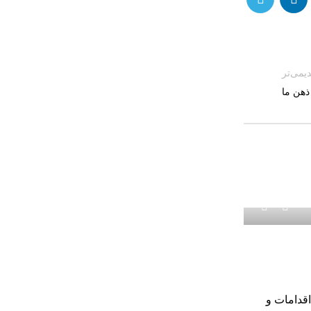
یمی‌تر
ذهن ما
0
خبرنگار
اخبار سایت
22 فروردین 1404
اخبار جعلی (e News
آن در عصر دیجیتال / دکتر سید مح
اقدامات و