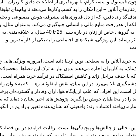
یی چون فیسبوک و اینستاگرام، با بهره‌گیری از اطلاعات دقیق کاربران – ا
های آنلاین – این امکان را به کسب‌وکارها می‌دهند تا پیام‌های تبلیغ
دف‌گذاری دقیق، که از دل فناوری‌های پیشرفته هوش مصنوعی و تحلیل 
بلکه از هدررفت منابع مالی و انسانی جلوگیری می‌کند. به‌عنوان مثال،
آنلاین که در پی فروش پوشاک زنانه است، می‌تواند تبلیغات خویش را به گروهی خاص از زنان در بازه سن
 رساند. این ویژگی، شبکه‌های اجتماعی را به یکی از کارآمدترین و
ست.
به خرید آنلاین را به سطحی نوین ارتقا داده است. امروزه، ویژگی‌هایی
‌تاک، به کاربران اجازه می‌دهند بدون نیاز به ترک این فضاها، محصولا
، که با حذف مراحل زائد و کاهش اصطکاک در فرآیند خرید همراه است، ن
شمگیری بالا می‌برد. در این میان، نقش اینفلوئنسرها – که به‌عنوان وا
است. این افراد، که اغلب از پایگاه هواداران وفادار و گسترده‌ای برخور
د را در مخاطبان خویش برانگیزند. پژوهش‌های اخیر نشان داده‌اند که 
رسمی و سازمان‌یافته اعتماد دارند؛ واقعیتی که نشان‌دهنده تغییر پارادایم در 
ن، خالی از چالش‌ها و پیچیدگی‌ها نیست. رقابت فزاینده در این فضا، که
توای مداوم، بدیع و متمایز می‌سازد؛ امری که نیازمند صرف زمان، خلا